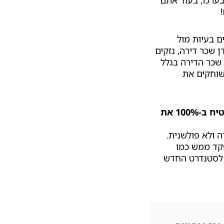
ערכו, בעוד אתם
ווים בעיות מול
 שכר דירה, נזקים
 שכר הדירה בגלל
שוחקים את
לחברת DiffeRent יש פתרון: שירות שלוקח אחריות מלאה על השוכרים ומבטיח ב-100% את
ה ולא פולשנית.
שמתפקד ממש כמו
ך לסטנדרט החדש