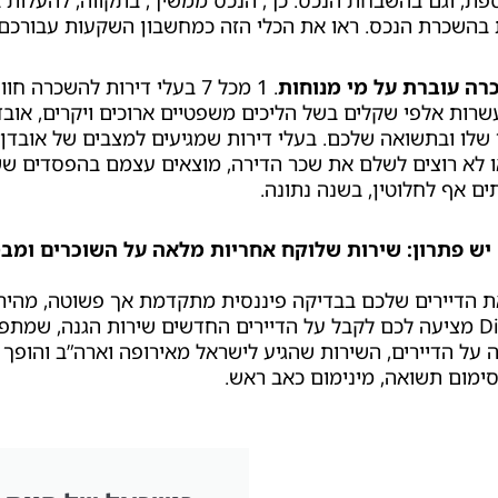
פת, וגם בהשבחת הנכס. כך, הנכס ממשיך, בתקווה, להעלות ב
ת בהשכרת הנכס. ראו את הכלי הזה כמחשבון השקעות עבורכם!
רה עוברת על מי מנוחות
. 1 מכל 7 בעלי דירות להשכרה ח
עשרות אלפי שקלים בשל הליכים משפטיים ארוכים ויקרים, אובדן
 שלו ובתשואה שלכם. בעלי דירות שמגיעים למצבים של אובדן
או לא רוצים לשלם את שכר הדירה, מוצאים עצמם בהפסדים ש
ם אף לחלוטין, בשנה נתונה.
 בודקת את הדיירים שלכם בבדיקה פיננסית מתקדמת אך פשוטה, מהיר
בעקבותיה, DiffeRent מציעה לכם לקבל על הדיירים החדשים שירות הגנה, 
 על הדיירים, השירות שהגיע לישראל מאירופה וארה”ב והופ
ימום תשואה, מינימום כאב ראש.