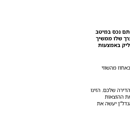
, לשירותכם בחינם מהמומחים של DiffeRent. רכשתם נכס במיטב
רך שלו ממשיך
ליק באמצעות
אחוז מהשווי
 עבור השכרת הדירה שלכם. הזינו
את ההוצאות
נדל”ן יעשה את