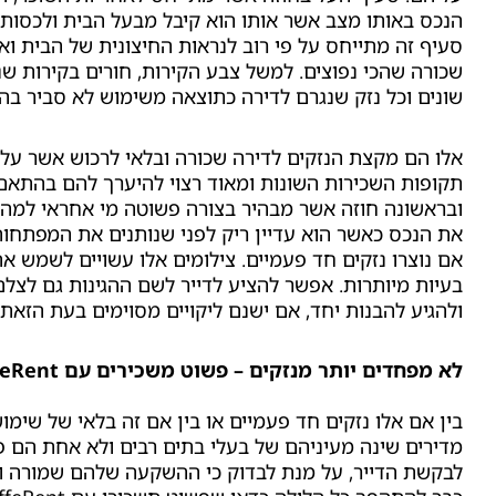
הנכס באותו מצב אשר אותו הוא קיבל מבעל הבית ולכסות
סעיף זה מתייחס על פי רוב לנראות החיצונית של הבית וא
שכורה
שהכי נפוצים. למשל צבע הקירות, חורים בקירות שנ
שונים וכל נזק שנגרם לדירה כתוצאה משימוש לא סביר בה.
אלו הם מקצת
הנזקים לדירה שכורה ובלאי לרכוש
אשר עלו
תקופות השכירות השונות ומאוד רצוי להיערך להם בהתאם
ובראשונה חוזה אשר מבהיר בצורה פשוטה מי אחראי למה.
את הנכס כאשר הוא עדיין ריק לפני שנותנים את המפתחות
אם נוצרו
נזקים חד פעמיים
. צילומים אלו עשויים לשמש א
בעיות מיותרות. אפשר להציע לדייר לשם ההגינות גם לצל
ולהגיע להבנות יחד, אם ישנם ליקויים מסוימים בעת הזאת
לא מפחדים יותר מנזקים – פשוט משכירים עם DiffeRent!
בין אם אלו
נזקים חד פעמיים
או בין אם זה בלאי של שימוש
מדירים שינה מעיניהם של בעלי בתים רבים ולא אחת הם פ
לבקשת הדייר, על מנת לבדוק כי ההשקעה שלהם שמורה וב