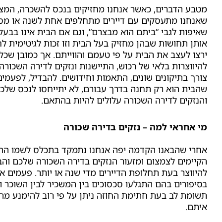
מטבע הדברים, כאשר אנחנו מחזיקים בנכס להשכרה, המצב
שאנחנו מתעסקים עם דיירים מתחלפים אחת לשנה או מס
שאיפות לגבי “ביתם הוא מבצרם”, וגם אם הבית אינו בבעל
אותן תחושות שבהן מחזיק בעל הבית וזו זכות לגיטימית לח
ירצו לעצב את הבית על פי טעמם והווייתם. אך כמובן שכל 
להיווצרות
בלאי של רכוש
, התיישנות
ונזקים לדירה השכורה
צורך בתיקונים שונים, התאמות וחידושים. להבדיל, לפעמים י
שהבית הוא רק תחנה בדרך עבורם, לא יתייחסו לנכס שלכם
והנזקים לדירה השכורה
עלולים להיות בהתאם.
מי אחראי למה – נזקים בדירה שכורה
אחרי שהבאנו הקדמה יפה אנחנו נתמקד בתכלס לשמו התכנ
הקיימים לצמצום ומזעור
הנזקים בדירה השכורה
שלכם והבע
להיווצר בעת תחלופת הדיירים מדי שנה או יותר. פעמים אי
בסיפורים בהם התגלעו סכסוכים בין המשכיר לבין השוכר 
תשומת לב בעת חתימת החוזה ניתן על פי רוב להימנע מ
איתם.