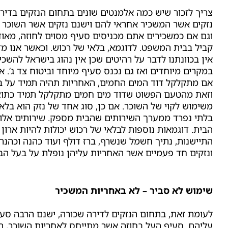
צריך לזכור שיש כמה אלמנטים שונים בתחום
הנזקים בדיר
נזקים אשר המשכיר אחראי להם וישנם נזקים אשר השוכר 
וגם אם כמשכירים אתם מכניסים סעיף מסוים לחוזה, מאוד
קביל בבית המשפט. לדוגמא,
בלאי של רכוש.
וכאשר אנו מ
אין בכוונתנו לדבר על רהיטים שכן אין נהוג בישראל להשכ
במקרים מיוחדים ואז גם נכנס סעיף מיוחד וביטוח צד ג’. א
אם מתקלקל דוד המים החמים, האחריות תהיה תמיד על ב
וזאת מהטעם הפשוט שדוד מים חמים מתקלקל תמיד כתוצ
משימוש לקוי של השוכר. אם כן, סוג אחד של נזק הוא
בלאי
בלתי נפרד ממערך השירותים שהבית מספק. שירותים אלו ת
הבית. דוגמאות נוספות
לבלאי של רכוש
יכולות להיות ארו
התיישנות, נתיך חשמל שנשרף, ברז דולף ועוד כהנה וכהנה
ונזקים חד פעמיים
אשר האחריות עליהן נופלת על בעל הבי
שימוש לא סביר – לא באחריות המשכיר
לעומת זאת, בתחום
הנזקים לדירה שכורה
, ישנם הרבה סע
עליהם. סעיף העל בחוזה אשר מתייחס לאחריות השוכר, ה