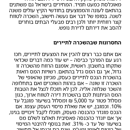
מאוכלסת כמעט תמיד. המחירים בישראל גם משתנים
בהתאם לעונה והממוצעים בחודשי הקיץ עולים משנה
לשנה. בסופו של דבר אם נעשה חישוב, השכרה לטווח
קצר רווחית יותר ולכן רבים מבעלי הבתים בוחרים
להסב את דירתם לדירת נופש.
החסרונות שבהשכרה לתיירים
אם אתם כבר רצים להכין את המצעים לתיירים, חכו
רגע עם המרכך כביסה – יש עוד כמה דברים שכדאי
שתקחו בחשבון. ראשית, אומנם הרווח מהשכרה זו
גדול, אך גם המס גדל בהתאם. רשויות המס רואות
בהשכרת הנכס לתיירים כעסק, מכיוון שהאופי של
השכרה זו שונה – אם בזהות השוכרים ואם בתחלופה
והשכר שנלווה אליה. לכן לא תוכלו לנצל את הטבות
המס הניתנות לכם בהשכרת דירה לטווח ארוך, כגון
מסלול פטור עד 5,000 ₪ ומסלול בשיעור מוגבל עד
10%. וכמובן, יש את שאלת מיסוי העסק עצמו. אם
הנכס מוגדר כהכנסה מעסק, תוכלו לקבל זיכויים בגינו,
אך אם יוגדר כהכנסה פאסיבית תאלצו לשלם מס
בשיעור של עד כ- 31%. זאת בנוסף להיבטי המיסוי
של ביטוח לאומי ומע”מ, שגם הם יכנסו אל תחשיב