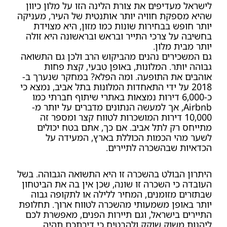
לישראל מעדיפים את צורת הלינה הזו על מלון כיוון
שהיא מספקת חוויה יותר אותנטית של העיר, מעניקה
יותר חופש בבחירות שונות כמו מזון, היא מצוידת
בחשיבה על צרכי התייר ובראש ובראשונה היא זולה
יותר מבית מלון.
גם המשכירים נהנים מהביקוש הרב ולכן גם התשואה
גבוהה יותר. המלונות, באופן טבעי, קצת פחות
אוהבים את התופעה. ומה הפלא? במחקר שנערך ב-
2018 על ידי התאחדות המלונות בתל אביב, נמצא כי
כ-6,000 דירות נמצאות באתרי שיתוף חברתי כמו
Airbnb, אך למעשה הנתונים מדברים על יותר מ-
10,000 דירות המושכרות לטווח קצר ומספר זה
מתייחס רק לתל אביב. אם כך, אתם בטח יכולים
לשער מהי הכמות הכוללת בארץ, המעידה על
הכדאיות שבהשכרה לתיירים.
היתרון הבולט בהשכרה זו היא התשואה הגבוהה. בשל
העובדה כי השכרה זו שונה, שכן אין בה את הביטחון
שבתזרים מזומנים, המחיר ללילה או לתקופה גבוה
יותר באופן משמעותי מהשכרה לטווח ארוך. תחלופת
התיירים בישראל, וגם תיירות הפנים, מאפשרת לכם
ליהנות משוק שוקק ולהבטיח כי דירתכם תהיה