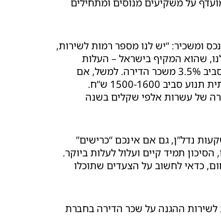
חרונות לפתרון מועדף על משקיעים מנוסים ומתחילים
כס ומשכיר: “יש לנו מספר רמות לשירות,
נו, שהוא המקיף בישראל – העלות
משתנה לפי מידת הסיכון של הדיירים, אבל לרוב נעה סביב 3.5% משכר הדירה. למשל, אם
הנכס שלכם מושכר ב-4000 ש”ח לחודש, העלות השנתית תנוע סביב 1500-1600 ש”ח.
רה של עשרות אלפי שקלים בשנה
עות נדל”ן, גם אם אינכם “כרישים”
 הסיכון תמיד קיים ועלול לעלות ביוקר.
ם, כדאי לחשוב על הצעדים שתוכלו
 לשירות ההגנה על שכר הדירה בחברת