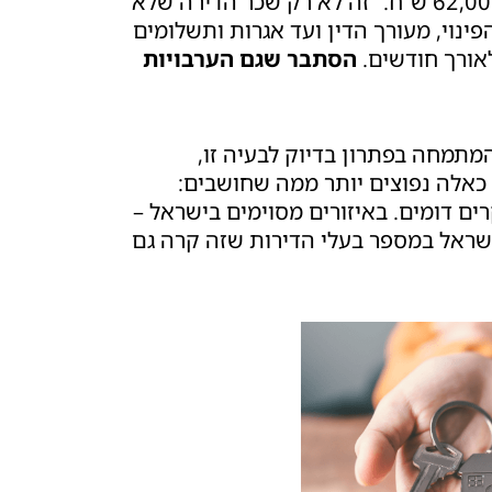
בסופו של דבר, ראובן מצא את עצמו עם הפסד של כ-62,000 ש”ח. “זה לא רק שכר הדירה שלא
פינוי, מעורך הדין ועד אגרות ותשלומים
אורך חודשים.
הסתבר שגם הערבויות
תמחה בפתרון בדיוק לבעיה זו,
 כאלה נפוצים יותר ממה שחושבים:
1 משכירים חווים מקרים דומים. באיזורים מסוימים בישראל –
 כל הזמנים בישראל במספר בעלי הדירות שזה קרה גם