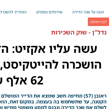
ילוג
תוכן
הגנה על שכר הדירה
שירותים נוספים
המדריך להשכרה
דברו איתנו
נדל"ן - שוק השכירות
עשה עליו אקזיט: הד
הושכרה להייטקיסט, 
62 אלף ש"ח
ראובן (57) מחיפה חשב שמצא את הדייר המוש
הקטנה, עד שתשתמש בה בעצמה. במקום זאת, הוא 
לשלם את שכר הדירה ונכנס למסע משפטי מתיש שע