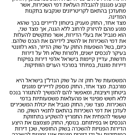
קובע מנגנון להגבלת העלאת דמי השכירות, אשר
מתעדכן בהתאם לקריטריונים שנקבעו בתקנות
המדינה.
מצד אחד, החוק מעניק ביטחון לדיירים בכך שהוא
מונע מהם להיזרק לרחוב ללא הגנה, אך מצד שני,
הוא מגביל את בעלי הדירות, אשר מתקשים להעלות
את דמי השכירות או להשיב לידיהם את הנכס שלהם.
כיום, בשל השפעות החוק על שוק הדיור, הוא רלוונטי
בעיקר לנכסים ישנים, ולמרות שלא חל על דירות
חדשות, עדיין קיימות בישראל אלפי דירות בפיקוח
דיירות מוגנת, במיוחד במרכזי הערים הוותיקות.
המשמעות של חוק זה על שוק הנדל”ן בישראל היא
מורכבת. מצד אחד, החוק מספק לדיירים מוגנים
ביטחון ויציבות, ומאפשר להם להמשיך להתגורר בנכס
ללא חשש מפינוי או מהעלאות משמעותיות בדמי
השכירות. מצד שני, החוק מגביל את יכולת המשכירים
לעדכן את דמי השכירות בהתאם לתנאי השוק, מה
שעשוי להפחית את התמריץ להשקיע בתחזוקת
הנכסים או בפיתוחם. בנוסף, החוק מצמצם את היצע
הדירות הפנויות להשכרה בשוק החופשי, שכן דירות
המוחזקות על ידי דיירים מוגנים אינן זמינות להשכרה