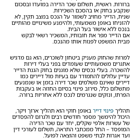
ברורות. ראשית, תשלום שכר הדירה במועדו ובסכום
שנקבע בחוק או בהסכם השכירות.
שנית, הדייר מחויב לשמור על הנכס במצב תקין, לא
להזניחו באופן משמעותי, ולהימנע משינויים מהותיים
בנכס ללא אישור בעל הבית.
אם הדייר מפר את חובותיו, המשכיר רשאי לבקש
מבית המשפט לפנות אותו מהנכס.
למרות שהחוק מעניק ביטחון לשוכרים, הוא גם מדגיש
אתגרים משמעותיים שעומדים בפני בעלי דירות
להשכרה. בעלי נכסים שלא מוגנים בחוק הגנת הדייר
עדיין עלולים להתמודד עם בעיות מול דיירים כמו
דיירים שאינם משלמים שכר דירה בזמן או שנמנעים
מתשלום כלל, סירוב פינוי בסיום החוזה או בעקבות
הפרתו, ונזקים שנגרמים לנכס ללא אחריות ברורה.
תהליך
פינוי דייר
באופן חוקי הוא תהליך ארוך ויקר,
היכול להימשך מספר חודשים רבים ולגרום להפסדים
של עשרות אלפי שקלים, יחד עם שכר הדירה
המופסד – החל ממכתבי התראה, תשלום לעורכי דין
ועד אגרות לבתי משפט והוצאה לפועל.