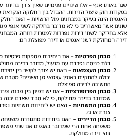
שגר באותו אגף – אלו שינויים פנימיים שאין צורך בהיתר ע
בפקודת חוק פיצול הדירות. ההבדל בין החלוקה הנקראת פ
האגפית הינה בעיקר במבחנים מול הרשויות – האם החלק
שונים אשר מאשררים כי לא מדובר בחלוקה לשני אגפי מגו
אלא בחלוקה לשתי דירות נפרדות למטרות רווחה. המבחני
דירה המחולקת לשני אגפים או דירה מפוצלת הם:
מבחן הפרטיות –
אם היחידות מספקות פרטיות מו
דלת כניסה נפרדת עם מנעול, מדובר בדירה מחולק
מבחן העצמאות –
האם יש צורך לקשר בין יחידת
יכולה להתקיים באופן עצמאי מן השנייה? מטבח שי
התשובה לדירה מפוצלת.
מבחן הפרופורציות –
אם יש דמיון בין מבנה ופרופ
שמדובר בדירה מחולקת, כי לא סביר שאדם יבנה בבי
מבחן התשתיות –
האם יש ליחידות תשתיות נפרדו
צנרת או גז.
מבחן הדיירים –
האם ביחידות מתגוררת משפחה א
משפחה אחת הרי שמדובר באגפים אם שתי משפח
זוהי דירה מחולקת.