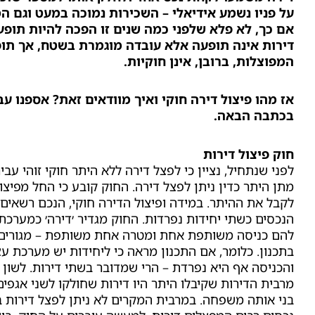
על פניו נשמע אידיאלי – השכירות נמוכה במעט וגם ה
אם כך, לא פלא שלפני כמה שנים זו הפכה להיות תופע
דירות אינה תופעה אלא עובדה מוגמרת בשטח, אך תופ
המפוצלות, ברובן, אינן חוקיות.
אז מהו פיצול דירה חוקי ואיך מוודאים זאת? אספנו ע
בכתבה הבאה.
חוק פיצול דירות
לפני שנתחיל, נציין כי לפצל דירה ללא היתר חוקי זוהי עב
מתן היתר כדין ניתן לפצל דירה. החוק קובע כי החל מפיצו
לקבל את ההיתר. במידה ופיצול הדירה חוקי, הנכם רשאים
הנכסים כשתי יחידות נפרדות. החוק מגדיר ׳דירה׳ כמערכת
להם כניסה משותפת אחת ומטרה אחת משותפת – מגורים 
בתכנון. כלומר, אם התכנון מראה כי ליחידות יש מערכת עצ
והכניסה אף היא נפרדת – הרי שמדובר בשתי דירות. לשון 
מרבית הדירות שקיבלו היתר היו דירות שחולקו לשני אגפי
בני אותה משפחה. במרבית המקרים לא ניתן לפצל דירות ב