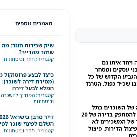
מאמרים נוספים
שיק שכירות חוזר: מה 
שחזר מהדייר?
קטגוריה:
חוזה וביטחונות
ויחד איתו גם
ני עסקים ומסחר
כיצד לבצע פרוטוקול מ
הגביע הקדוש של כל
(מסירת דירה לשוכר): 
בו שכ״ד כפול. הטרנד
המלא לבעל דירה
קטגוריה:
המדריך להשכרה 
וביטחונות
 של השוכרים בתל
אביב- זוגות צעירים, רווקים וסטודנטים רבים, שיכולים להסתפק בדירה של 20
ון של המשכירים לא
השלם לפינוי שוכר לפי
יצול הדירות. פיצול
קטגוריה:
חוזה וביטחונות
ים.