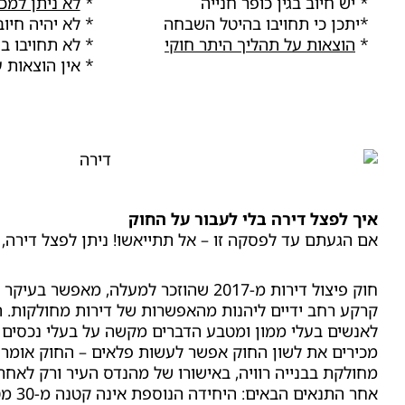
* יש חיוב בגין כופר חנייה
*
לא ניתן למכ
*יתכן כי תחויבו בהיטל השבחה
* לא יהיה חיוב
*
הוצאות על תהליך היתר חוקי
* לא תחויבו 
* אין הוצאות 
איך לפצל דירה בלי לעבור על החוק
אם הגעתם עד לפסקה זו – אל תתייאשו! ניתן לפצל דירה, ל
חוק פיצול דירות מ-2017 שהוזכר למעלה, מאפש
קרקע רחב ידיים ליהנות מהאפשרות של דירות מחולקות.
לאנשים בעלי ממון ומטבע הדברים מקשה על בעלי נכסים בב
מכירים את לשון החוק אפשר לעשות פלאים – החוק אומר כ
מחולקת בבנייה רוויה, באישורו של מהנדס העיר ורק לאחר
אחר התנ