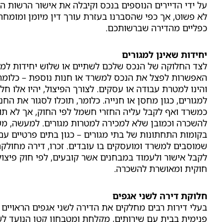
על ידי הדיירים הנוספים בנכס וקיבלה את אישור הרשות ה
לא פשוט, אך כפי שהסברנו בעזרת עורך דין מיומן ומומחה
כפליים מהדירה שברשותכם.
יחידות שאינן למגורים
לצד החלוקה של הנכס שלכם לשתיים או שלוש יחידות למגו
האפשרות לפצל את הנכס למשרד או חנות נוספת – כלומר, 
והינו למטרת עבודה או עסקים. לצורך הפיצול, יהיו אלו חל
למגורים, כגון מחסן או חנייה. כלומר, תוכלו לסגור את הח
כמשרד ואף לקבל עליה החזרי חשמל לפי החוק, אך לא ת
להשכרה וכמובן שלא למכירה למטרות מגורים. למעשה, מ
בקומות התחתונות של בתי מגורים – כגון בתים פרטיים עם
שמוסבים למשרד ומועסקים בו עובדים. זכרו, דירה מחולקת
לקבל אישור ולעמוד במבחנים אשר קובעים, לפי חוק פיצול
חוקית ומאושרת להשכרה.
חלוקת דירה לשני אגפים
בעלי דירות רבים מחלקים את הדירה לשני אגפים הראויים 
פנימית בבית עם שירותים, מקלחת ומטבחון קטן הנועד ל