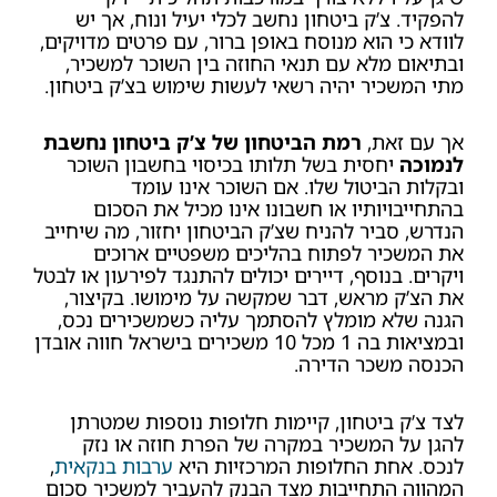
להפקיד.
צ’ק ביטחון נחשב לכלי יעיל ונוח, אך יש
לוודא כי הוא מנוסח באופן ברור, עם פרטים מדויקים,
ובתיאום מלא עם תנאי החוזה בין השוכר למשכיר,
מתי המשכיר יהיה רשאי לעשות שימוש בצ’ק ביטחון.
אך עם זאת,
רמת הביטחון של צ’ק ביטחון נחשבת
לנמוכה
יחסית בשל תלותו בכיסוי בחשבון השוכר
ובקלות הביטול שלו. אם השוכר אינו עומד
בהתחייבויותיו או חשבונו אינו מכיל את הסכום
הנדרש, סביר להניח שצ’ק הביטחון יחזור, מה שיחייב
את המשכיר לפתוח בהליכים משפטיים ארוכים
ויקרים. בנוסף, דיירים יכולים להתנגד לפירעון או לבטל
את הצ’ק מראש, דבר שמקשה על מימושו. בקיצור,
הגנה שלא מומלץ להסתמך עליה כשמשכירים נכס,
ובמציאות בה 1 מכל 10 משכירים בישראל חווה אובדן
הכנסה משכר הדירה.
לצד צ’ק ביטחון, קיימות חלופות נוספות שמטרתן
להגן על המשכיר במקרה של הפרת חוזה או נזק
לנכס. אחת החלופות המרכזיות היא
ערבות בנקאית
,
המהווה התחייבות מצד הבנק להעביר למשכיר סכום