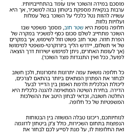
מוסכם במידה והשוכר אינו עומד בהתחייבויותיו.
ערבות בנקאית מספקת ביטחון גבוה למשכיר, אך היא
עשויה להוות נטל כלכלי על השוכר בשל עמלות
ועלויות נלוות.
חלופה נוספת היא
שטר חוב
, מסמך משפטי שבו
השוכר מתחייב לשלם סכום כסף למשכיר במקרה של
הפרת חוזה. שטר חוב פשוט וזול לשימוש, אך במקרים
של אי תשלום, יידרש הליך ביורוקרטי-משפטי למימושו
(אך לעומת האחרים, ניתן למימוש ישירות דרך הוצאה
לפועל, ככל ואין התנגדות מצד השוכר).
כל חלופה נושאת עמה יתרונות וחסרונות, ולכן חשוב
לבחור את הפתרון המתאים ביותר בהתאם לצרכים,
ליכולת הכלכלית ולרמת האמון בין הדייר לבעל
הדירה. בחירת השיטה המתאימה להגנה כלכלית היא
החלטה חשובה, וכדאי לבחון היטב את ההשלכות
המשפטיות של כל חלופה.
לנוחיותכם, ריכזנו טבלה המשווה בין הבטוחות
הנפוצות בתחום השכירות, כולל צ’ק ביטחון לדוגמה
ואת החלופות לו, על מנת לסייע לכם לבחור את