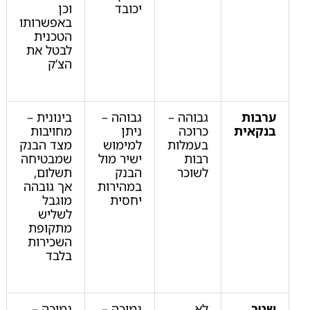
יכובד
וכן
באפשרותו
הטכנית
לבטל את
הצ’ק
ערבות
גבוהה –
גבוהה –
בינונית –
בנקאית
כרוכה
ניתן
מחויבות
בעמלות
למימוש
מצד הבנק
רבות
ישיר מול
שמבטיחה
לשוכר
הבנק
תשלום,
במהירות
אך גובהה
יחסית
מוגבל
לשליש
מתקופת
השכירות
בלבד
שטר
לא
נמוכה –
נמוכה –