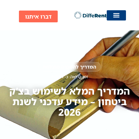
ילוג
תוכן
דברו איתנו
המדריך להשכרה מוצלחת
זמן קריאה: כ-
4
דקות
המדריך המלא לשימוש בצ’ק
ביטחון – מידע עדכני לשנת
2026