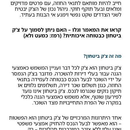
חייב להיות מותאם לתנאי החוזה, עם פרטים מדויקים
ומלאים ובעל תוקף חוקי. ניהול נכון של הצ’ק יבטיח
לשני הצדדים שקט נפשי וימנע אי הבנות בעתיד.
קראו את המאמר וגלו – האם ניתן לסמוך על צ’ק
ביטחון כבטוחה איכותית? (רמז: כמעט ולא)
מה זה צ'ק ביטחון?
צ’ק ביטחון הוא
צ’ק לכל דבר ועניין
המשמש כאמצעי
הגנה עבור בעלי דירות להשכרה. מדובר בצ’ק הנמסר
על ידי השוכר לבעל הנכס כבטוחה לעמידה בתנאי
החוזה, כגון תשלום שכר דירה, תשלומים נלווים או
תיקון נזקים שנגרמו לנכס. צ’ק ביטחון אינו נועד
לפירעון שוטף, אלא משמש כאמצעי הגנה כלכלי
במקרה של הפרת התחייבויות מצד השוכר.
אחד היתרונות המרכזיים של צ’ק ביטחון הוא הפשטות
– הוא מאפשר לבעל הנכס להחזיק אמצעי משפטי
שיגן עליו ללא צורך במורכבות תהליכית – רק