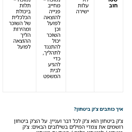
חוב
עלות
מחייב
תלות
ישירה
פנייה
ביכולת
להוצאה
הכלכלית
לפועל
של השוכר
וכן
ומהירות
השוכר
הליך
יכול
ההוצאה
להתנגד
לפועל
לתהליך,
כדי
להגיע
לבית
המשפט
איך כותבים צ'ק ביטחון?
צ’ק ביטחון הוא צ’ק לכל דבר ועניין. על הצ’ק ביטחון
רושמים את צמדי המילים בשילובים הבאים: צ’ק