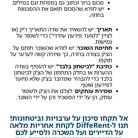
סכום ברור וכתוב גם בספרות וגם במילים.
יש לוודא שהסכום תואם את ההסכמות
בחוזה.
תאריך
: יש להשאיר את שדה התאריך ריק (או
לציין “למועד פירעון עתידי”) כדי לשמור על
גמישות.
חתימת השוכר
: יש לוודא שהשוכר חותם על
הצ’ק בצורה ברורה, כך שיהיה קשה לערער על
תוקפו.
כתיבת “לביטחון בלבד”
: יש להוסיף בשדה
ההערות או בחלק התחתון של הצ’ק לביטחון
בלבד כדי להבהיר שמדובר בצ’ק שלא מיועד
לפירעון שוטף.
שמירת עותקים
: לצלם את הצ’ק ולשמור
עותק, הן על ידי המשכיר והן על ידי השוכר.
אל תקחו סיכון על ערבויות וביטחונות!
תנו ל-DiffeRent לקחת אחריות מלאה
על הדיירים ועל השכרה ולסייע לכם