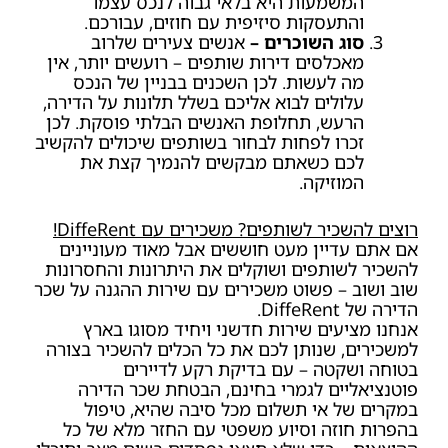
המשמעות היא בלאי גבוה לנכס עצמו
והתעסקות סיזיפית עם חוזים, עבורכם.
סוג השוכרים –
אנשים צעירים שלרוב
מאכלסים דירות שותפים – רועשים יותר, אין
מה לעשות. לכן השכנים בבניין של הנכס
עלולים לבוא אליכם בשלל תלונות על הדירה,
הרעש, תחלופת האנשים הבלתי פוסקת. לכן
זכרו לפחות לבחור בשותפים שיכולים להקשיב
לכם כשאתם מבקשים להנמיך קצת את
המוזיקה.
רוצים להשכיר לשותפים? משכירים עם DiffeRent!
אם אתם עדיין מעט חוששים אבל מאוד מעוניינים
להשכיר לשותפים ושוקלים את היתרונות והחסרונות
שוב ושוב – פשוט משכירים עם שירות ההגנה על שכר
הדירה של DiffeRent.
אנחנו מציעים שירות חדשני ויחיד מסוגו בארץ
למשכירים, שנותן לכם את כל הכלים להשכיר בצורה
בטוחה ושקטה – עם בדיקת רקע לדיירים
פוטנציאליים לגמרי בחינם, הבטחת שכר הדירה
במקרים של אי תשלום מכל סיבה שהיא, טיפול
בהפרות חוזה וסיוע משפטי עם החזר מלא של כל