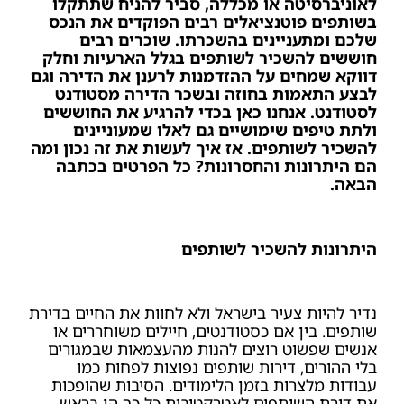
לאוניברסיטה או מכללה, סביר להניח שתתקלו
בשותפים פוטנציאלים רבים הפוקדים את הנכס
שלכם ומתעניינים בהשכרתו. שוכרים רבים
חוששים להשכיר לשותפים בגלל הארעיות וחלק
דווקא שמחים על ההזדמנות לרענן את הדירה וגם
לבצע התאמות בחוזה ובשכר הדירה מסטודנט
לסטודנט. אנחנו כאן בכדי להרגיע את החוששים
ולתת טיפים שימושיים גם לאלו שמעוניינים
להשכיר לשותפים. אז איך לעשות את זה נכון ומה
הם היתרונות והחסרונות? כל הפרטים בכתבה
הבאה.
היתרונות להשכיר לשותפים
נדיר להיות צעיר בישראל ולא לחוות את החיים בדירת
שותפים. בין אם כסטודנטים, חיילים משוחררים או
אנשים שפשוט רוצים להנות מהעצמאות שבמגורים
בלי ההורים, דירות שותפים נפוצות לפחות כמו
עבודות מלצרות בזמן הלימודים. הסיבות שהופכות
את דירת השותפים לאטרקטיבית כל כך הן בראש