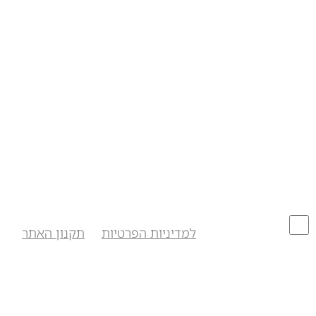
אני מסכימ/ה לקבל תוכן ופניות שיווק שאוכל להסיר
עצמי מהם, וכן
למדיניות הפרטיות
ול
תקנון האתר