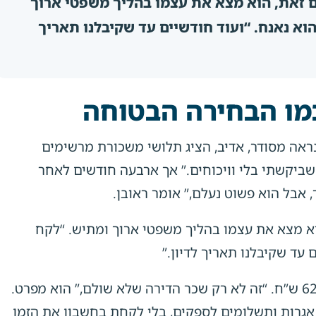
ום זאת, הוא מצא את עצמו בהליך משפטי ארוך
וא נאנח. “ועוד חודשיים עד שקיבלנו תאריך
כמו הבחירה הבטוחה
ראה מסודר, אדיב, הציג תלושי משכורת מרשימים
שביקשתי בלי וויכוחים.” אך ארבעה חודשים לאחר
, אבל הוא פשוט נעלם,” אומר ראובן.
הוא מצא את עצמו בהליך משפטי ארוך ומתיש. “לקח
 עד שקיבלנו תאריך לדיון.”
בסופו של דבר, ראובן מצא את עצמו עם הפסד של כ-62,000 ש”ח. “זה לא רק שכר הדירה שלא שולם,” הוא מפרט.
ד אגרות ותשלומים לספקים, בלי לקחת בחשבון את הזמן