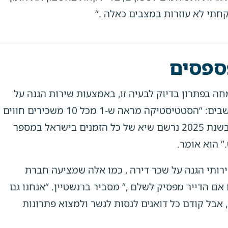
חתי לא עוזרות במצבים כאלה .”
ספסים
ן, סמנכ”ל בחברת דיפרנט (DiffeRent) המתמחה בפתרון בדיוק לבעיה זו, באמצעות שירות הגנה על
שכר דירה, מסביר כי מקרים כאלה נפוצים יותר ממה שחושבים: “הסטטיסטיקה מראה ש-1 מכל 10 משכירים חווים
מקרים דומים. באיזורים מסוימים בישראל – אפילו יותר, ובשנת 2025 נרשם שיא של כל הזמנים בישראל במספר
” הוא אומר.
ירותי הגנה על שכר דירה , כמו אלה שמציעה חברת
ם הדייר מפסיק לשלם ,” מסביר ברנשטיין. “אנחנו גם
אבל קודם כל דואגים לנסות לגשר ולמצוא פתרונות