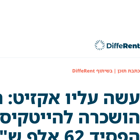
ילוג
תוכן
כתבת תוכן | בשיתוף DiffeRent
עשה עליו אקזיט: 
הושכרה להייטקיסט
הפסיד 62 אלף ש"ח