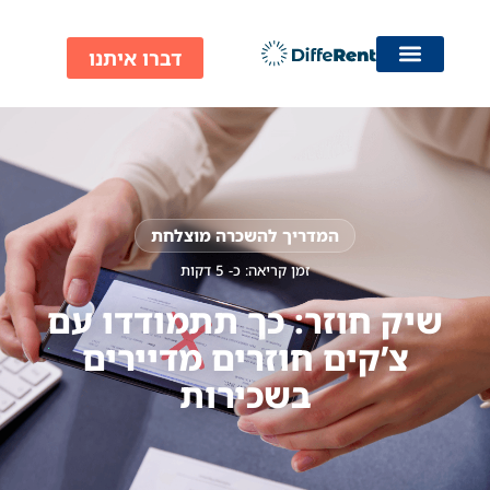
ילוג
תוכן
דברו איתנו
המדריך להשכרה מוצלחת
זמן קריאה: כ-
5
דקות
שיק חוזר: כך תתמודדו עם
צ’קים חוזרים מדיירים
בשכירות