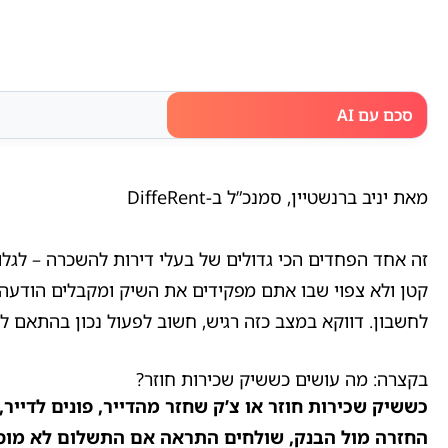
סכם עם AI
מאת יניב ברנשטיין, סמנכ”ל ב-DiffeRent
זה אחד הפחדים הכי גדולים של בעלי דירות להשכרה – לגלו
קטן ולא צפוי שבו אתם מפקידים את השיק ומקבלים הודעה
לחשבון. דווקא במצב כזה רגיש, חשוב לפעול נכון בהתאם ל-4 השלבים הבאים:
בקצרה: מה עושים כששיק שכירות חוזר?
כששיק שכירות חוזר או צ’ק שחזר מהדייר, פונים לדייר
החזרה מול הבנק, שולחים התראה אם התשלום לא מוסד